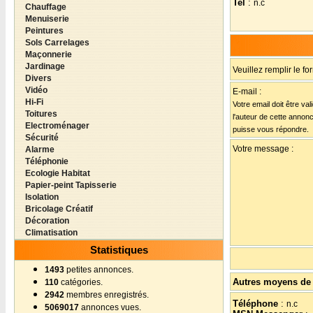
Tel
:
n.c
Chauffage
Menuiserie
Peintures
Sols Carrelages
Maçonnerie
Jardinage
Veuillez remplir le fo
Divers
Vidéo
E-mail :
Hi-Fi
Votre email doit être va
Toitures
l'auteur de cette annon
Electroménager
puisse vous répondre.
Sécurité
Votre message :
Alarme
Téléphonie
Ecologie Habitat
Papier-peint Tapisserie
Isolation
Bricolage Créatif
Décoration
Climatisation
Statistiques
1493
petites annonces.
Autres moyens de 
110
catégories.
2942
membres enregistrés.
Téléphone
:
n.c
5069017
annonces vues.