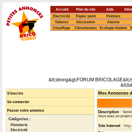
Accueil
Plan du site
Aide
Info
Electricité
Papier peint
Peinture
Toitures
Décoration
Alarme
Chauffage
Climatisation
Ecologie Habitat
B
&lt;strong&gt;FORUM BRICOLAGE&lt;/s
&lt;
Mes Annonces 
S'inscrire
Se connecter
Passer votre annonce
Description
:
Servi
Vous avez un projet 
Catégories :
Plomberie
Site Internet
:
http
Electricité