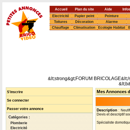
Accueil
Plan du site
Aide
Info
Electricité
Papier peint
Peinture
Toitures
Décoration
Alarme
Chauffage
Climatisation
Ecologie Habitat
B
&lt;strong&gt;FORUM BRICOLAGE&lt;/s
&lt;
Mes Annonces 
S'inscrire
Se connecter
Passer votre annonce
Description
:
Neuf/
Devis et descriptif s
Catégories :
Spécialiste domotiqu
Plomberie
Electricité