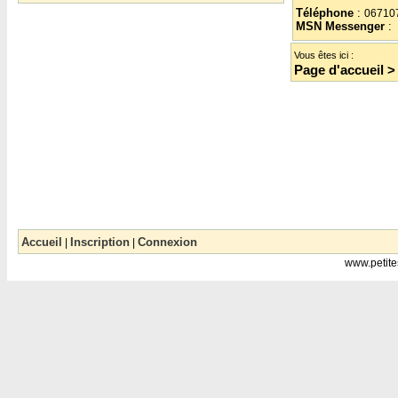
Téléphone
:
06710
MSN Messenger
:
Vous êtes ici :
Page d'accueil
Accueil
Inscription
Connexion
|
|
www.petite