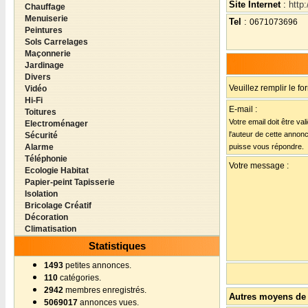
Site Internet
:
http:
Chauffage
Menuiserie
Tel
:
0671073696
Peintures
Sols Carrelages
Maçonnerie
Jardinage
Divers
Veuillez remplir le fo
Vidéo
Hi-Fi
E-mail :
Toitures
Votre email doit être va
Electroménager
l'auteur de cette annon
Sécurité
Alarme
puisse vous répondre.
Téléphonie
Votre message :
Ecologie Habitat
Papier-peint Tapisserie
Isolation
Bricolage Créatif
Décoration
Climatisation
Statistiques
1493
petites annonces.
110
catégories.
2942
membres enregistrés.
Autres moyens de 
5069017
annonces vues.