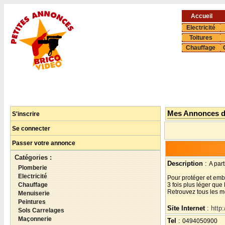
Accueil
Electricité
Toitures
Chauffage
Mes Annonces 
S'inscrire
Se connecter
Passer votre annonce
Catégories :
Description
:
A par
Plomberie
Electricité
Pour protéger et embe
Chauffage
3 fois plus léger que l
Retrouvez tous les mod
Menuiserie
Peintures
Site Internet
:
http
Sols Carrelages
Maçonnerie
Tel
:
0494050900