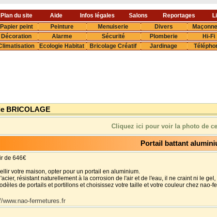
Plan du site
Aide
Infos légales
Salons
Reportages
L
Papier peint
Peinture
Menuiserie
Divers
Maçonne
Décoration
Alarme
Sécurité
Plomberie
Hi-Fi
Climatisation
Ecologie Habitat
Bricolage Créatif
Jardinage
Télépho
de BRICOLAGE
Cliquez ici pour voir la photo de c
Portail battant alumin
tir de 646€
llir votre maison, opter pour un portail en aluminium.
'acier, résistant naturellement à la corrosion de l'air et de l'eau, il ne craint ni le ge
èles de portails et portillons et choisissez votre taille et votre couleur chez nao-fer
://www.nao-fermetures.fr