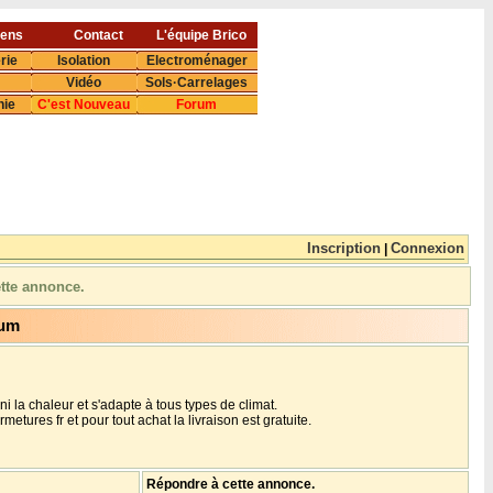
iens
Contact
L'équipe Brico
rie
Isolation
Electroménager
Vidéo
Sols·Carrelages
nie
C'est Nouveau
Forum
Inscription
Connexion
|
ette annonce.
ium
l, ni la chaleur et s'adapte à tous types de climat.
metures fr et pour tout achat la livraison est gratuite.
Répondre à cette annonce.