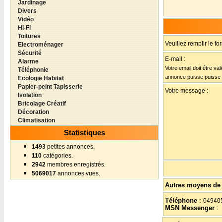
Jardinage
Divers
Vidéo
Hi-Fi
Toitures
Veuillez remplir le fo
Electroménager
Sécurité
E-mail :
Alarme
Votre email doit être val
Téléphonie
annonce puisse puisse
Ecologie Habitat
Papier-peint Tapisserie
Votre message :
Isolation
Bricolage Créatif
Décoration
Climatisation
Statistiques
1493
petites annonces.
110
catégories.
2942
membres enregistrés.
5069017
annonces vues.
Autres moyens de 
Téléphone
:
04940
MSN Messenger
: