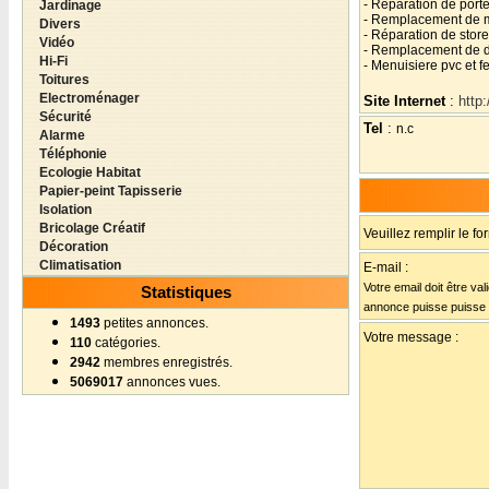
- Réparation de port
Jardinage
- Remplacement de m
Divers
- Réparation de stores
Vidéo
- Remplacement de d
Hi-Fi
- Menuisiere pvc et f
Toitures
Electroménager
Site Internet
:
http
Sécurité
Tel
:
n.c
Alarme
Téléphonie
Ecologie Habitat
Papier-peint Tapisserie
Isolation
Bricolage Créatif
Veuillez remplir le fo
Décoration
Climatisation
E-mail :
Votre email doit être val
Statistiques
annonce puisse puisse
1493
petites annonces.
Votre message :
110
catégories.
2942
membres enregistrés.
5069017
annonces vues.