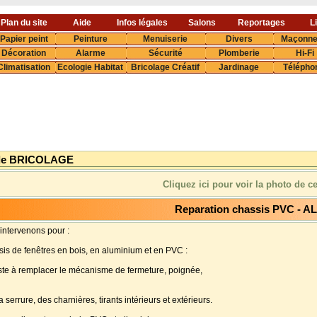
Plan du site
Aide
Infos légales
Salons
Reportages
L
Papier peint
Peinture
Menuiserie
Divers
Maçonne
Décoration
Alarme
Sécurité
Plomberie
Hi-Fi
Climatisation
Ecologie Habitat
Bricolage Créatif
Jardinage
Télépho
de BRICOLAGE
Cliquez ici pour voir la photo de c
Reparation chassis PVC - A
intervenons pour :
sis de fenêtres en bois, en aluminium et en PVC :
iste à remplacer le mécanisme de fermeture, poignée,
serrure, des charnières, tirants intérieurs et extérieurs.