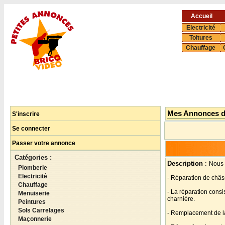
Accueil
Electricité
Toitures
Chauffage
Mes Annonces 
S'inscrire
Se connecter
Passer votre annonce
Catégories :
Description
:
Nous 
Plomberie
Electricité
- Réparation de châs
Chauffage
- La réparation cons
Menuiserie
charnière.
Peintures
Sols Carrelages
- Remplacement de la 
Maçonnerie