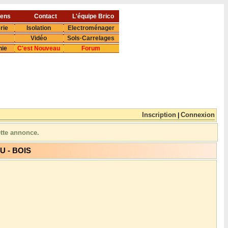
iens
Contact
L'équipe Brico
rie
Isolation
Electroménager
Vidéo
Sols·Carrelages
nie
C'est Nouveau
Forum
Inscription
Connexion
|
ette annonce.
LU - BOIS