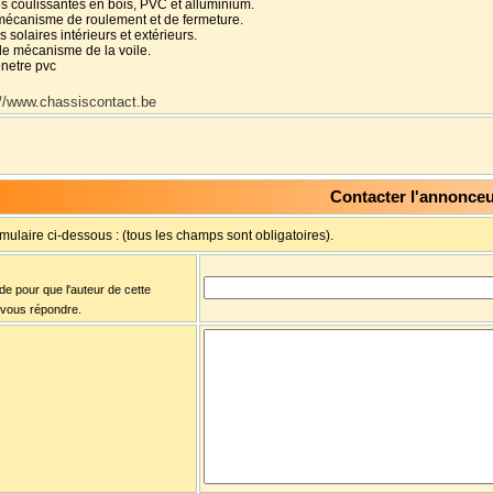
es coulissantes en bois, PVC et alluminium.
écanisme de roulement et de fermeture.
 solaires intérieurs et extérieurs.
e mécanisme de la voile.
enetre pvc
://www.chassiscontact.be
Contacter l'annonce
rmulaire ci-dessous : (tous les champs sont obligatoires).
ide pour que l'auteur de cette
 vous répondre.